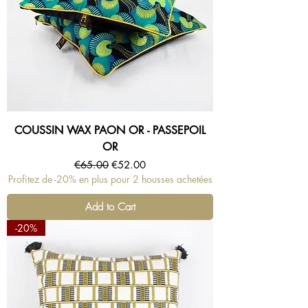
COUSSIN WAX PAON OR - PASSEPOIL
OR
Regular Price
Sale Price
€65.00
€52.00
Profitez de -20% en plus pour 2 housses achetées
Add to Cart
-20%