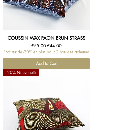
COUSSIN WAX PAON BRUN STRASS
Regular Price
Sale Price
€55.00
€44.00
Profitez de -20% en plus pour 2 housses achetées
Add to Cart
-20% Nouveauté