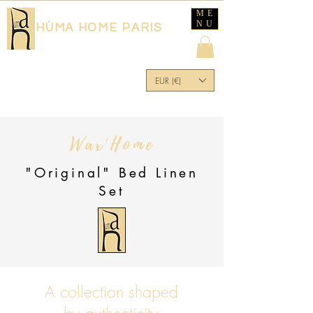
ME
NU
HÙMA HOME PARIS
EUR (€)
Wax'Home
"Original" Bed Linen
Set
A collection shaped