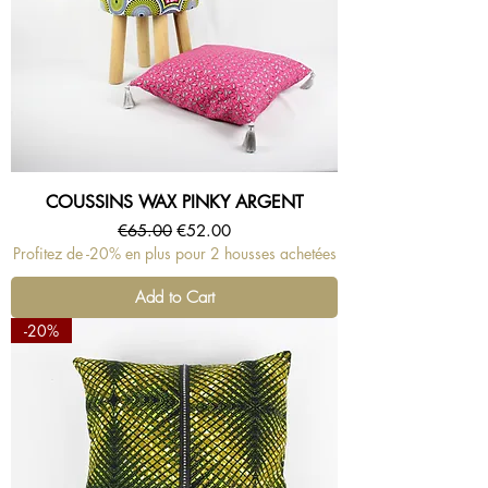
COUSSINS WAX PINKY ARGENT
Regular Price
Sale Price
€65.00
€52.00
Profitez de -20% en plus pour 2 housses achetées
Add to Cart
-20%