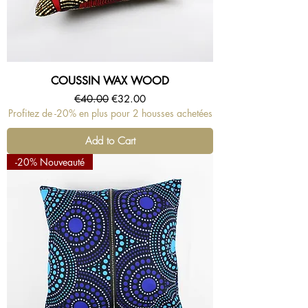
COUSSIN WAX WOOD
Regular Price
Sale Price
€40.00
€32.00
Profitez de -20% en plus pour 2 housses achetées
Add to Cart
-20% Nouveauté