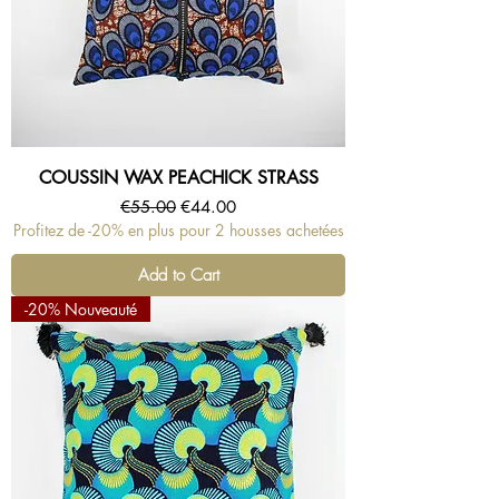
COUSSIN WAX PEACHICK STRASS
Regular Price
Sale Price
€55.00
€44.00
Profitez de -20% en plus pour 2 housses achetées
Add to Cart
-20% Nouveauté