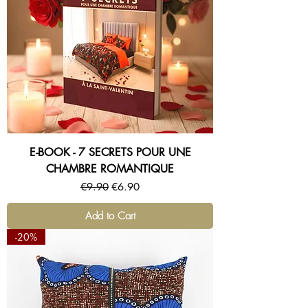
E-BOOK - 7 SECRETS POUR UNE
CHAMBRE ROMANTIQUE
Regular Price
Sale Price
€9.90
€6.90
Add to Cart
-20%