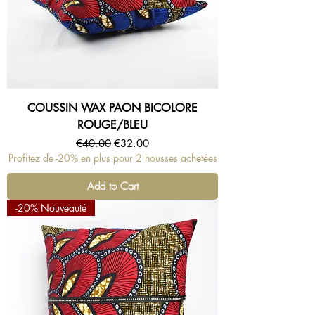
COUSSIN WAX PAON BICOLORE
ROUGE/BLEU
Regular Price
Sale Price
€40.00
€32.00
Profitez de -20% en plus pour 2 housses achetées
Add to Cart
-20% Nouveauté