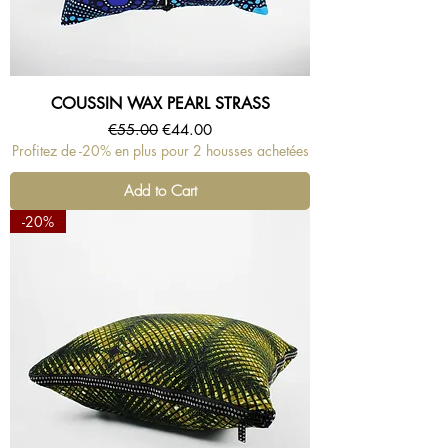
COUSSIN WAX PEARL STRASS
Regular Price
Sale Price
€55.00
€44.00
Profitez de -20% en plus pour 2 housses achetées
Add to Cart
-20%