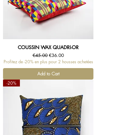
COUSSIN WAX QUADRI-OR
Regular Price
Sale Price
€45.00
€36.00
Profitez de -20% en plus pour 2 housses achetées
Add to Cart
-20%