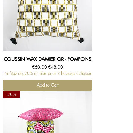
COUSSIN WAX DAMIER OR - POMPONS
Regular Price
Sale Price
€60.00
€48.00
Profitez de -20% en plus pour 2 housses achetées
Add to Cart
-20%