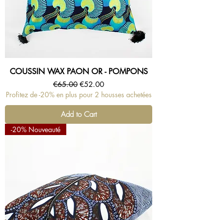
COUSSIN WAX PAON OR - POMPONS
Regular Price
Sale Price
€65.00
€52.00
Profitez de -20% en plus pour 2 housses achetées
Add to Cart
-20% Nouveauté