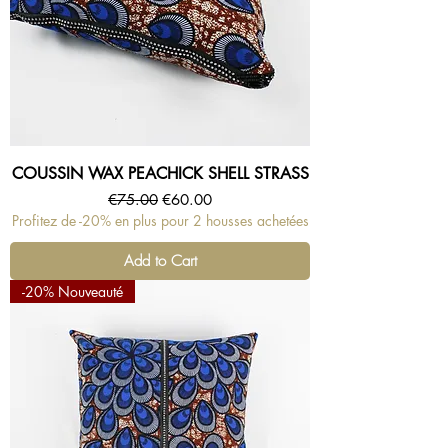
COUSSIN WAX PEACHICK SHELL STRASS
Regular Price
Sale Price
€75.00
€60.00
Profitez de -20% en plus pour 2 housses achetées
Add to Cart
-20% Nouveauté