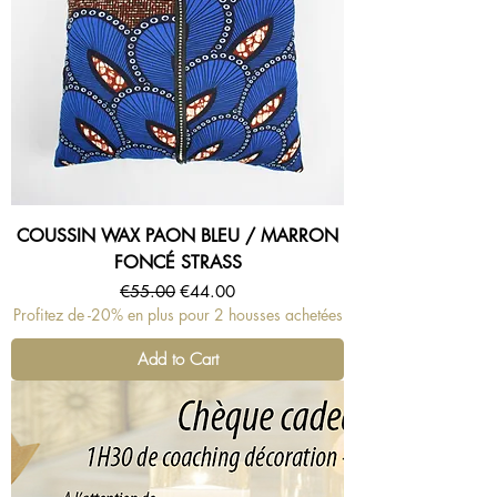
COUSSIN WAX PAON BLEU / MARRON
FONCÉ STRASS
Regular Price
Sale Price
€55.00
€44.00
Profitez de -20% en plus pour 2 housses achetées
Add to Cart