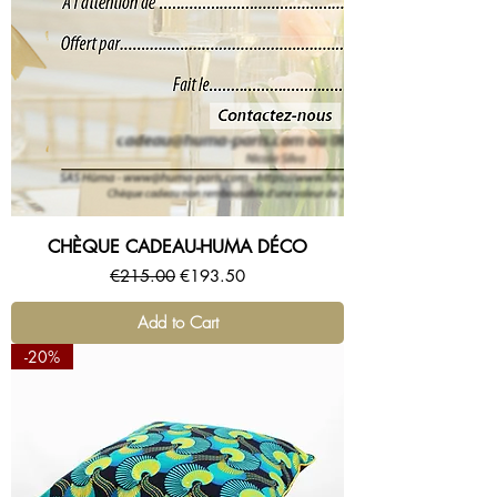
CHÈQUE CADEAU-HUMA DÉCO
Regular Price
Sale Price
€215.00
€193.50
Add to Cart
-20%