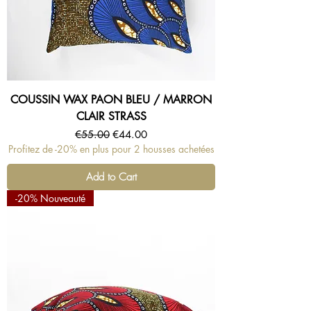
COUSSIN WAX PAON BLEU / MARRON
CLAIR STRASS
Regular Price
Sale Price
€55.00
€44.00
Profitez de -20% en plus pour 2 housses achetées
Add to Cart
-20% Nouveauté