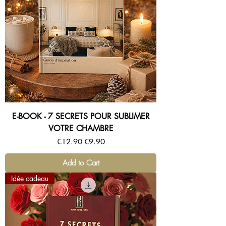
E-BOOK - 7 SECRETS POUR SUBLIMER
VOTRE CHAMBRE
Regular Price
Sale Price
€12.90
€9.90
Add to Cart
Idée cadeau