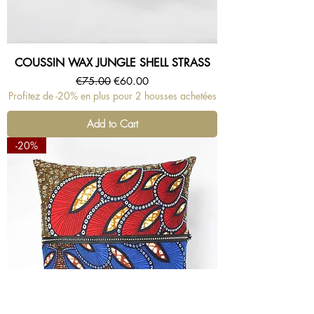
COUSSIN WAX JUNGLE SHELL STRASS
Regular Price
Sale Price
€75.00
€60.00
Profitez de -20% en plus pour 2 housses achetées
Add to Cart
-20%