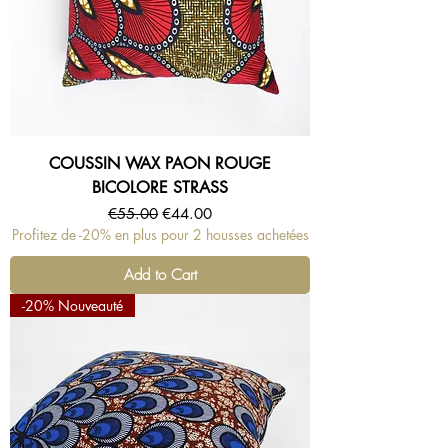
COUSSIN WAX PAON ROUGE
BICOLORE STRASS
Regular Price
Sale Price
€55.00
€44.00
Profitez de -20% en plus pour 2 housses achetées
Add to Cart
-20% Nouveauté