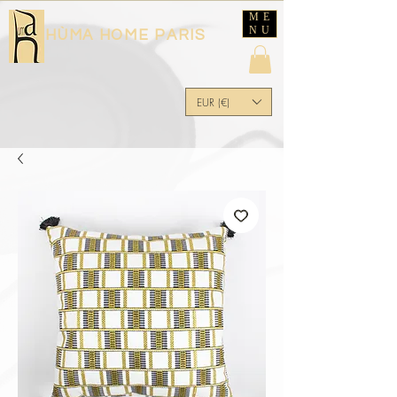
ME
NU
HÙMA HOME PARIS
EUR (€)