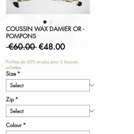
COUSSIN WAX DAMIER OR -
POMPONS
Regular
Sale
 €60.00 
€48.00
Price
Price
Profitez de -20% en plus pour 2 housses
achetées
Size
*
Zip
*
Colour
*