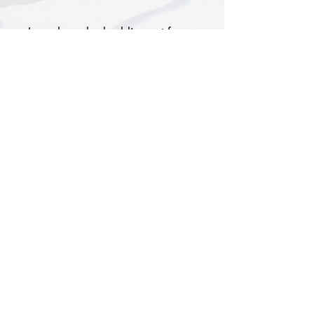
I purchased a bedding set from
the Original collection several
months ago at a fair, and I
couldn’t be happier. The fabric
quality is outstanding. Even
after multiple gentle washes,
the colors remain as vibrant as
day one. At first, I wasn’t
certain the patterns would
blend with my modern
bedroom, but today it has
become one of my favorites.
Paired with solid-colored
pillowcases and a sheet, my
room now feels chic, serene,
and worthy of a luxury hotel
suite. Thank you. I truly
recommend this brand!