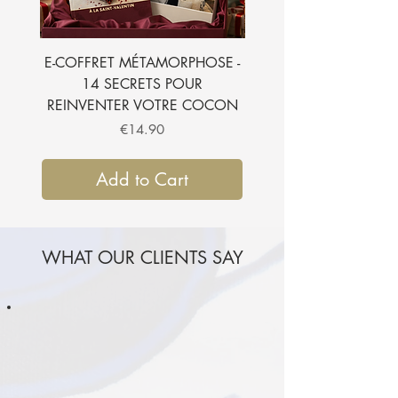
E-COFFRET MÉTAMORPHOSE -
E-BOOK - 7 SECRETS
14 SECRETS POUR
SUBLIMER VOTRE CH
REINVENTER VOTRE COCON
Price
€14.90
Add to Cart
WHAT OUR CLIENTS SAY