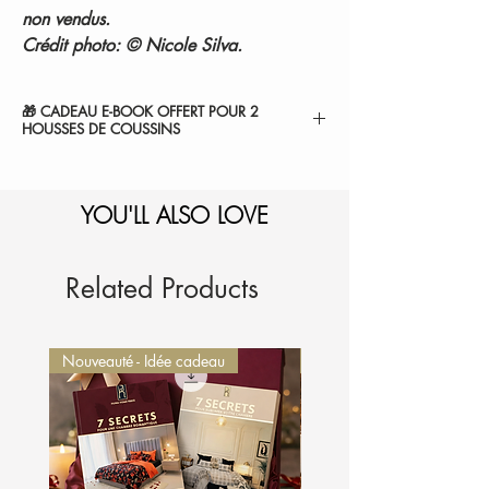
non vendus.
Crédit photo: © Nicole Silva.
🎁 CADEAU E-BOOK OFFERT POUR 2
HOUSSES DE COUSSINS
" 7 SECRETS POUR SUBLIMER VOTRE
CHAMBRE ".
YOU'LL ALSO LOVE
1-Sélectionnez et
ajoutez au panier.
2-Le montant sera
automatiquement déduit de
votre commande.
Je l'ajoute à mon panier
Related Products
Nouveauté - Idée cadeau
Nouveauté - Idée cadeau