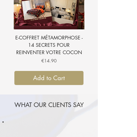
E-COFFRET MÉTAMORPHOSE -
E-BOOK - 7 SECRETS
14 SECRETS POUR
SUBLIMER VOTRE CH
REINVENTER VOTRE COCON
Price
€14.90
Add to Cart
WHAT OUR CLIENTS SAY