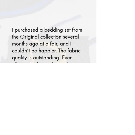
I purchased a bedding set from
the Original collection several
months ago at a fair, and I
couldn’t be happier. The fabric
quality is outstanding. Even
after multiple gentle washes,
the colors remain as vibrant as
day one. At first, I wasn’t
certain the patterns would
blend with my modern
bedroom, but today it has
become one of my favorites.
Paired with solid-colored
pillowcases and a sheet, my
room now feels chic, serene,
and worthy of a luxury hotel