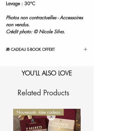
Lavage : 30°C
Photos non contractuelles - Accessoires
non vendus.
Crédit photo: © Nicole Silva.
🎁 CADEAU E-BOOK OFFERT
" 14 SECRETS POUR RÉINVENTER VOTRE
COCON ".
YOU'LL ALSO LOVE
1-Sélectionnez et
ajoutez au panier.
2-Le montant sera
automatiquement déduit de
votre commande.
Je l'ajoute à mon panier
Related Products
Nouveauté - Idée cadeau
Nouveauté - Idée cadeau