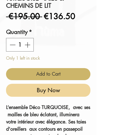
CHEMINS DE LIT
Regular
Sale
 €195.00 
€136.50
Price
Price
Quantity
*
Only 1 left in stock
Add to Cart
Buy Now
L’ensemble Déco TURQUOISE, avec ses
mailles de bleu éclatant, illuminera
votre intérieur avec élégance. Ses taies
d'oreillers aux contours en passepoil