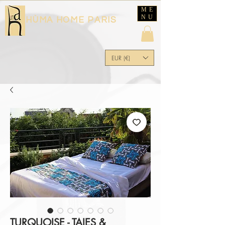
ME
NU
HÙMA HOME PARIS
EUR (€)
TURQUOISE - TAIES &