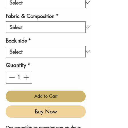
Fabric & Composition
*
Back side
*
Quantity
*
Add to Cart
Buy Now
Ces magnifiques coussins aux couleurs