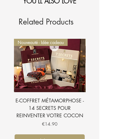
YOU'LL ALSO LOVE
1-Sélectionnez et
ajoutez au panier.
2-Le montant sera
automatiquement déduit de
votre commande.
Je l'ajoute à mon panier
Related Products
Nouveauté - Idée cadeau
Nouveauté - Idée cadeau
E-COFFRET MÉTAMORPHOSE -
E-BOOK - 7 SECRETS
14 SECRETS POUR
SUBLIMER VOTRE CH
REINVENTER VOTRE COCON
Price
€14.90