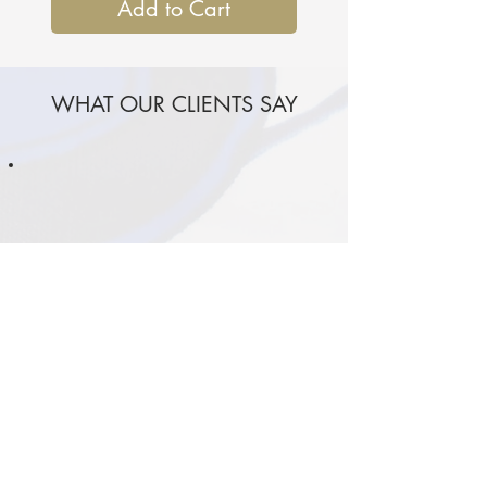
Add to Cart
WHAT OUR CLIENTS SAY
I purchased a bedding set from
the Original collection several
months ago at a fair, and I
couldn’t be happier. The fabric
quality is outstanding. Even
after multiple gentle washes,
the colors remain as vibrant as