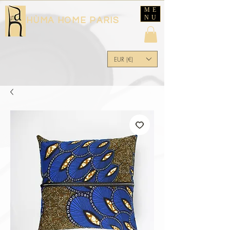
ME
NU
HÙMA HOME PARIS
EUR (€)