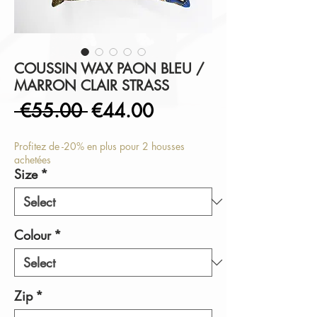
COUSSIN WAX PAON BLEU /
MARRON CLAIR STRASS
Regular
Sale
 €55.00 
€44.00
Price
Price
Profitez de -20% en plus pour 2 housses
achetées
Size
*
Colour
*
Zip
*