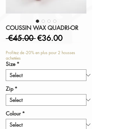
COUSSIN WAX QUADRI-OR
Regular
Sale
 €45.00 
€36.00
Price
Price
Profitez de -20% en plus pour 2 housses
achetées
Size
*
Zip
*
Colour
*