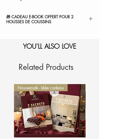
🎁 CADEAU E-BOOK OFFERT POUR 2
HOUSSES DE COUSSINS
" 7 SECRETS POUR SUBLIMER VOTRE
CHAMBRE ".
YOU'LL ALSO LOVE
1-Sélectionnez et
ajoutez au panier.
2-Le montant sera
automatiquement déduit de
votre commande.
Je l'ajoute à mon panier
Related Products
Nouveauté - Idée cadeau
Nouveauté - Idée cadeau