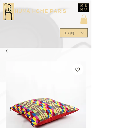
ME
NU
HÙMA HOME PARIS
EUR (€)