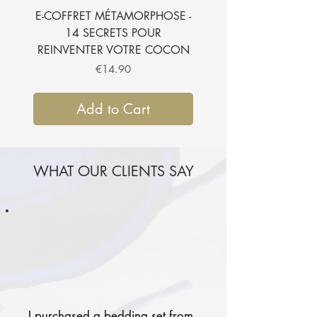
E-COFFRET MÉTAMORPHOSE -
E-BOOK - 7 SECRETS
14 SECRETS POUR
SUBLIMER VOTRE CH
REINVENTER VOTRE COCON
Price
€14.90
Add to Cart
WHAT OUR CLIENTS SAY
I purchased a bedding set from