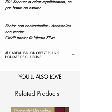
30°.Secouer et aérer regulièrement, ne
pas battre ou aspirer.
Photos non contractuelles - Accessoires
non vendus.
Crédit photo: © Nicole Silva.
🎁 CADEAU E-BOOK OFFERT POUR 2
HOUSSES DE COUSSINS
" 7 SECRETS POUR SUBLIMER VOTRE
CHAMBRE ".
YOU'LL ALSO LOVE
1-Sélectionnez et
ajoutez au panier.
2-Le montant sera
automatiquement déduit de
votre commande.
Je l'ajoute à mon panier
Related Products
Nouveauté - Idée cadeau
Nouveauté - Idée cadeau