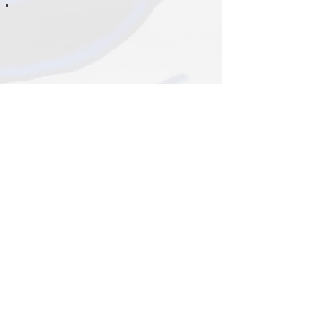
I purchased a bedding set from
the Original collection several
months ago at a fair, and I
couldn’t be happier. The fabric
quality is outstanding. Even
after multiple gentle washes,
the colors remain as vibrant as
day one. At first, I wasn’t
certain the patterns would
blend with my modern
bedroom, but today it has
become one of my favorites.
Paired with solid-colored