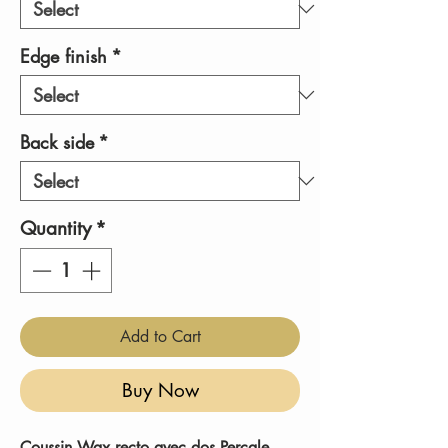
Edge finish
*
Back side
*
Quantity
*
Add to Cart
Buy Now
Coussin Wax recto avec dos Percale