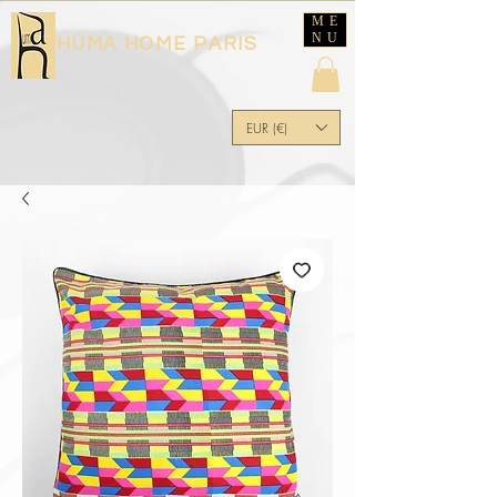
ME
NU
HÙMA HOME PARIS
EUR (€)