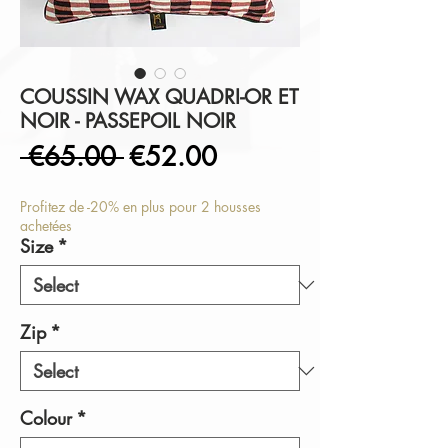
COUSSIN WAX QUADRI-OR ET
NOIR - PASSEPOIL NOIR
Regular
Sale
 €65.00 
€52.00
Price
Price
Profitez de -20% en plus pour 2 housses
achetées
Size
*
Zip
*
Colour
*