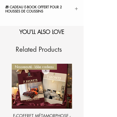
🎁 CADEAU E-BOOK OFFERT POUR 2
HOUSSES DE COUSSINS
" 7 SECRETS POUR SUBLIMER VOTRE
CHAMBRE ".
YOU'LL ALSO LOVE
1-Sélectionnez et
ajoutez au panier.
2-Le montant sera
automatiquement déduit de
votre commande.
Je l'ajoute à mon panier
Related Products
Nouveauté - Idée cadeau
Nouveauté - Idée cadeau
E-COFFRET MÉTAMORPHOSE -
E-BOOK - 7 SECRETS