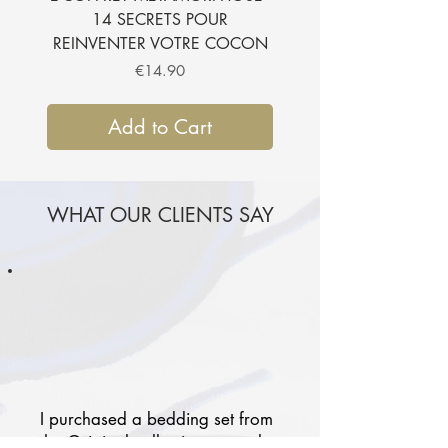
14 SECRETS POUR
SUBLIMER VOTRE CH
REINVENTER VOTRE COCON
Price
€14.90
Add to Cart
WHAT OUR CLIENTS SAY
I purchased a bedding set from
the Original collection several