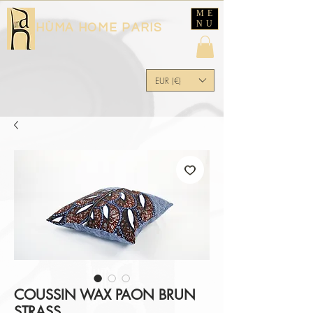
ME
NU
HÙMA HOME PARIS
EUR (€)
COUSSIN WAX PAON BRUN
STRASS