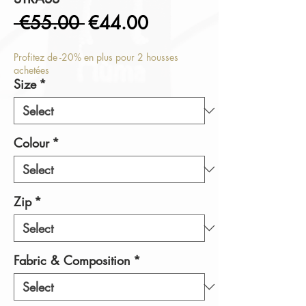
Regular
Sale
 €55.00 
€44.00
Price
Price
Profitez de -20% en plus pour 2 housses
achetées
Size
*
Colour
*
Zip
*
Fabric & Composition
*