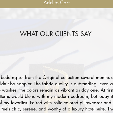
Add to Cart
WHAT OUR CLIENTS SAY
 bedding set from the Original collection several months 
uldn’t be happier. The fabric quality is outstanding. Even a
e washes, the colors remain as vibrant as day one. At first
atterns would blend with my modern bedroom, but today i
 my favorites. Paired with solid-colored pillowcases and 
eels chic, serene, and worthy of a luxury hotel suite. Th