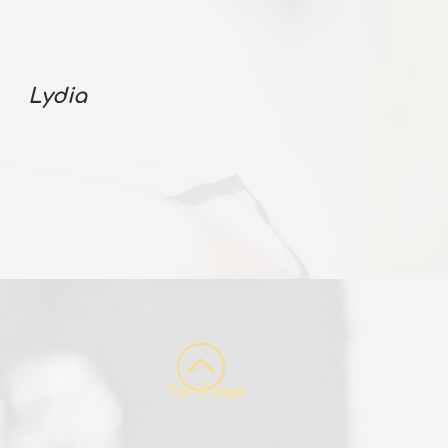
Lydia
Top of page