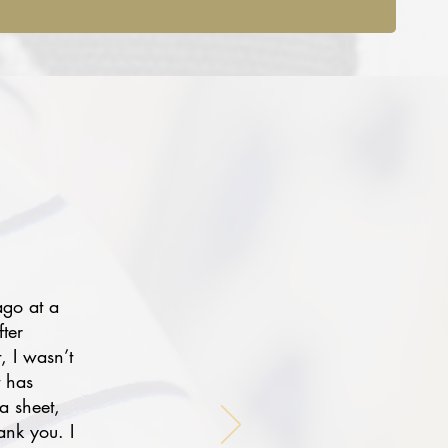
ago at a
fter
, I wasn’t
t has
a sheet,
ank you. I