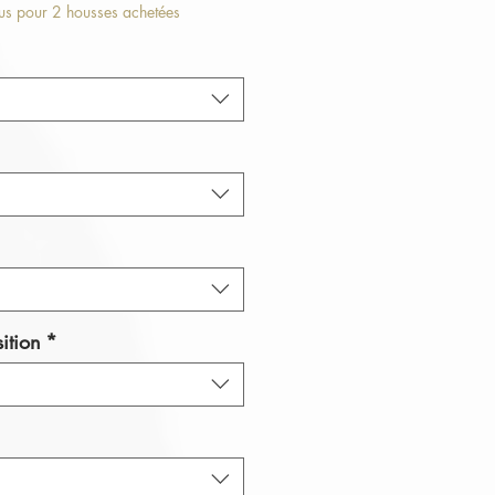
ice
Price
lus pour 2 housses achetées
ition
*