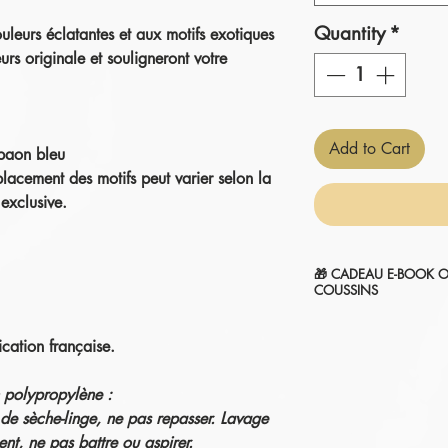
Quantity
*
leurs éclatantes et aux motifs exotiques
rs originale et souligneront votre
.
Add to Cart
paon bleu
placement des motifs peut varier selon la
exclusive.
🎁 CADEAU E-BOOK O
COUSSINS
" 7 SECRETS POUR 
ication française.
1-Sélectionnez et
ajou
2-Le montant sera
aut
commande.
en polypropylène :
Je l'ajoute à mon pan
 de sèche-linge, ne pas repasser. Lavage
nt, ne pas battre ou aspirer.