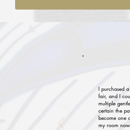
I purchased a
fair, and I co
multiple gentl
certain the p
become one of
my room now f