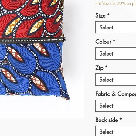
Pr
Profitez de -20% en p
Size
*
Select
Colour
*
Select
Zip
*
Select
Fabric & Compos
Select
Back side
*
Select