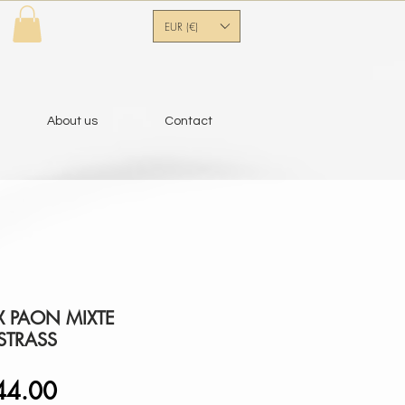
EUR (€)
About us
Contact
 PAON MIXTE
STRASS
gular
Sale
44.00