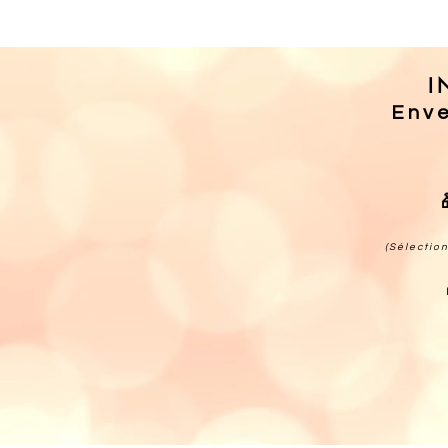
I
Enve
(Sélectio