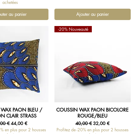
achetées
uter au panier
Ajouter au panier
-20% Nouveauté
 WAX PAON BLEU /
COUSSIN WAX PAON BICOLORE
erçu rapide
Aperçu rapide
N CLAIR STRASS
ROUGE/BLEU
x original
Prix promotionnel
Prix original
Prix promotionnel
,00 €
44,00 €
40,00 €
32,00 €
0% en plus pour 2 housses
Profitez de -20% en plus pour 2 housses