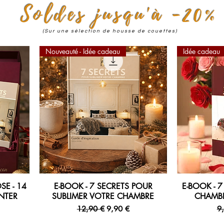
Soldes jusqu'à -20%
​
(Sur une sélection de housse de couettes)
Nouveauté - Idée cadeau
Idée cadeau
E - 14
E-BOOK - 7 SECRETS POUR
E-BOOK - 
Aperçu rapide
Ap
NTER
SUBLIMER VOTRE CHAMBRE
CHAMB
Prix original
Prix promotionnel
Pr
12,90 €
9,90 €
9