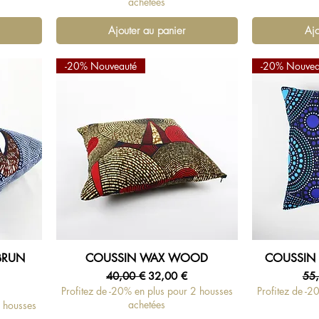
achetées
Ajouter au panier
Ajo
-20% Nouveauté
-20% Nouvea
BRUN
COUSSIN WAX WOOD
COUSSIN 
Aperçu rapide
Ap
Prix original
Prix promotionnel
Pri
40,00 €
32,00 €
55
tionnel
Profitez de -20% en plus pour 2 housses
Profitez de -2
achetées
2 housses