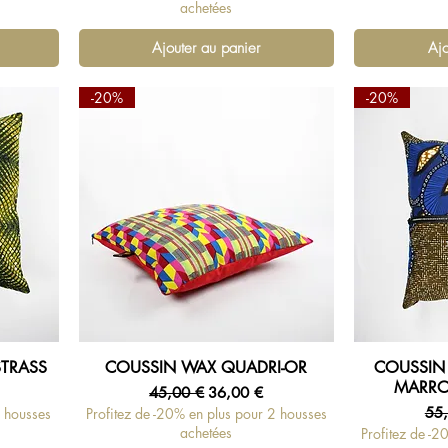
achetées
Ajouter au panier
Ajo
-20%
-20%
STRASS
COUSSIN WAX QUADRI-OR
COUSSIN
Aperçu rapide
Ap
MARRO
tionnel
Prix original
Prix promotionnel
45,00 €
36,00 €
Pri
55
2 housses
Profitez de -20% en plus pour 2 housses
achetées
Profitez de -2