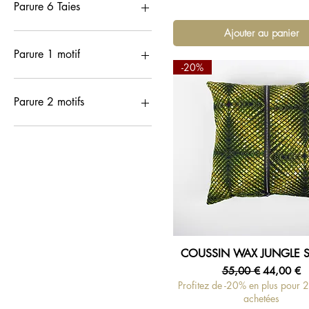
Rouge-vert-blanc-beige
Wax Paon rouge
Parure 6 Taies
Vert-jaune
Ajouter au panier
Parures-6 Taies d'oreillers
Parure 1 motif
-20%
Parures-Motif unique (2
faces)
Parure 2 motifs
Parures-2 faces différentes
COUSSIN WAX JUNGLE 
Aperçu rapide
Prix original
Prix promo
55,00 €
44,00 €
Profitez de -20% en plus pour 
achetées