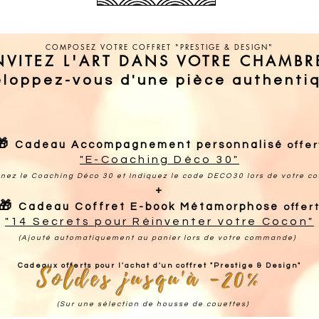
COMPOSEZ VOTRE COFFRET "PRESTIGE & DESIGN"
NVITEZ L'ART DANS VOTRE CHAMBR
loppez-vous d'une pièce authenti
🎁
Cadeau Accompagnement personnalisé
offer
"E-Coaching Déco 30"
nnez le Coaching Déco 30 et Indiquez le code DECO30 lors de votre 
+
🎁
Cadeau Coffret E-book Métamorphose
offer
"14 Secrets pour Réinventer votre Cocon"
​
(Ajouté automatiquement au panier lors de votre commande)
Cadeaux offerts pour l'achat d'un coffret "Prestige & Design"
Soldes jusqu'à -20%
​
(Sur une sélection de housse de couettes)