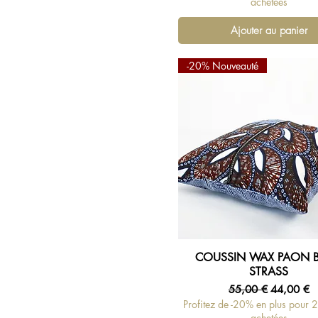
achetées
Ajouter au panier
-20% Nouveauté
COUSSIN WAX PAON 
Aperçu rapide
STRASS
Prix original
Prix promo
55,00 €
44,00 €
Profitez de -20% en plus pour 
achetées