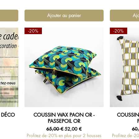
Ajouter au panier
Ajo
-20%
-20%
 DÉCO
COUSSIN WAX PAON OR -
COUSSIN
Aperçu rapide
Ap
PASSEPOIL OR
tionnel
Prix original
Prix promotionnel
Pri
65,00 €
52,00 €
60
Profitez de -20% en plus pour 2 housses
Profitez de -2