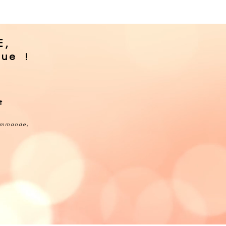
E,
que !
t
​
commande)
t