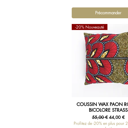
Précommander
-20% Nouveauté
COUSSIN WAX PAON 
Aperçu rapide
BICOLORE STRASS
Prix original
Prix promo
55,00 €
44,00 €
Profitez de -20% en plus pour 