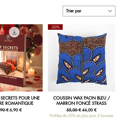
Trier par
-20%
7 SECRETS POUR UNE
COUSSIN WAX PAON BLEU /
erçu rapide
Aperçu rapide
RE ROMANTIQUE
MARRON FONCÉ STRASS
ix original
Prix promotionnel
Prix original
Prix promotionnel
,90 €
6,90 €
55,00 €
44,00 €
Profitez de -20% en plus pour 2 housses