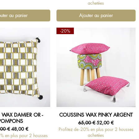
achetées
uter au panier
Ajouter au panier
-20%
 WAX DAMIER OR -
COUSSINS WAX PINKY ARGENT
erçu rapide
Aperçu rapide
POMPONS
Prix original
Prix promotionnel
65,00 €
52,00 €
x original
Prix promotionnel
,00 €
48,00 €
Profitez de -20% en plus pour 2 housses
achetées
0% en plus pour 2 housses