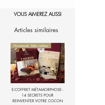
" 7 SECRETS POUR SUBLIMER VOTRE
CHAMBRE ".
1-Sélectionnez et
VOUS AIMEREZ AUSSI
ajoutez au panier.
2-Le montant sera
automatiquement déduit de
votre commande.
Je l'ajoute à mon panier
Articles similaires
Nouveauté - Idée cadeau
Nouveauté - Idée cadeau
E-COFFRET MÉTAMORPHOSE -
E-BOOK - 7 SECRETS
14 SECRETS POUR
SUBLIMER VOTRE CH
REINVENTER VOTRE COCON