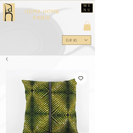
ME
NU
HÙMA HOME
PARIS
EUR (€)