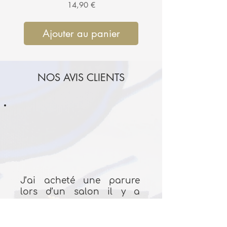
Prix
14,90 €
Ajouter au panier
Ajouter au pan
NOS AVIS CLIENTS
J’ai acheté une parure
lors d’un salon il y a
plusieurs mois. C’est un
modèle de la collection
original. Le tissu est de