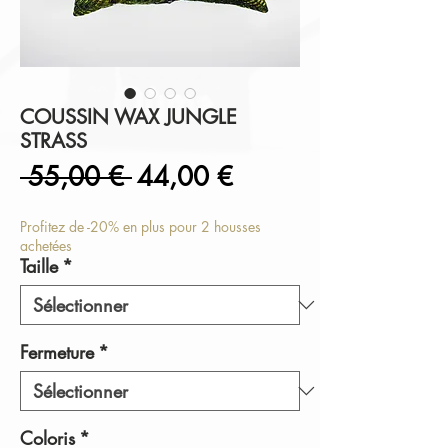
COUSSIN WAX JUNGLE
STRASS
Prix
Prix
 55,00 € 
44,00 €
original
promotionnel
Profitez de -20% en plus pour 2 housses
achetées
Taille
*
Fermeture
*
Coloris
*