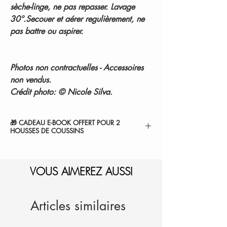
sèche-linge, ne pas repasser. Lavage
30°.Secouer et aérer regulièrement, ne
pas battre ou aspirer.
Photos non contractuelles - Accessoires
non vendus.
Crédit photo: © Nicole Silva.
🎁 CADEAU E-BOOK OFFERT POUR 2
HOUSSES DE COUSSINS
" 7 SECRETS POUR SUBLIMER VOTRE
CHAMBRE ".
1-Sélectionnez et
VOUS AIMEREZ AUSSI
ajoutez au panier.
2-Le montant sera
automatiquement déduit de
votre commande.
Je l'ajoute à mon panier
Articles similaires