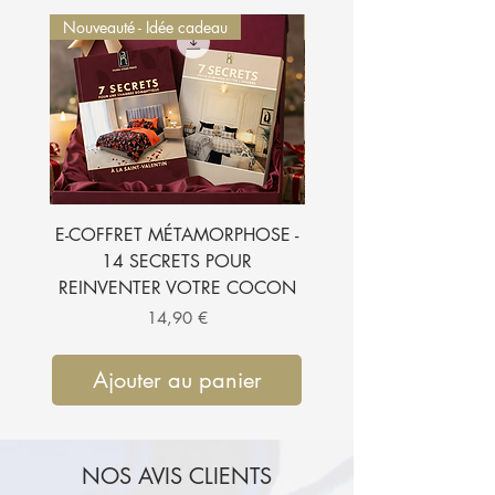
Nouveauté - Idée cadeau
Nouveauté - Idée cadeau
E-COFFRET MÉTAMORPHOSE -
E-BOOK - 7 SECRETS
14 SECRETS POUR
SUBLIMER VOTRE CH
REINVENTER VOTRE COCON
Prix
14,90 €
Ajouter au panier
Ajouter au pan
NOS AVIS CLIENTS