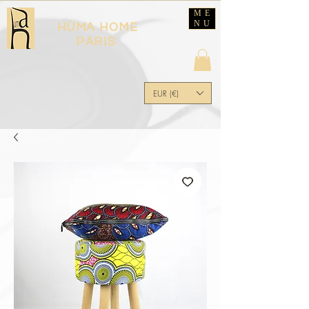
ME
NU
HÙMA HOME
PARIS
EUR (€)