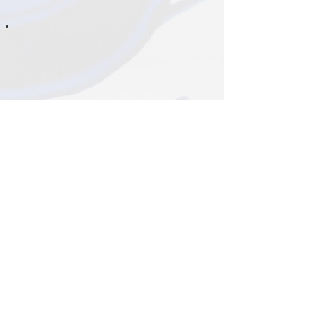
J’ai acheté une parure
lors d’un salon il y a
plusieurs mois. C’est un
modèle de la collection
original. Le tissu est de
bonne qualité car après
plusieurs lavages, à basse
température, les couleurs
sont toujours aussi vives.
Je suis ravie ! J’avoue
qu’au départ, je n’étais
pas certaine que les