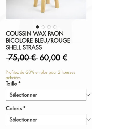
COUSSIN WAX PAON
BICOLORE BLEU/ROUGE
SHELL STRASS
Prix
Prix
 75,00 € 
60,00 €
original
promotionnel
Profitez de -20% en plus pour 2 housses
achetées
Taille
*
Coloris
*