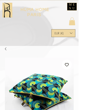
ME
NU
HÙMA HOME
PARIS
EUR (€)