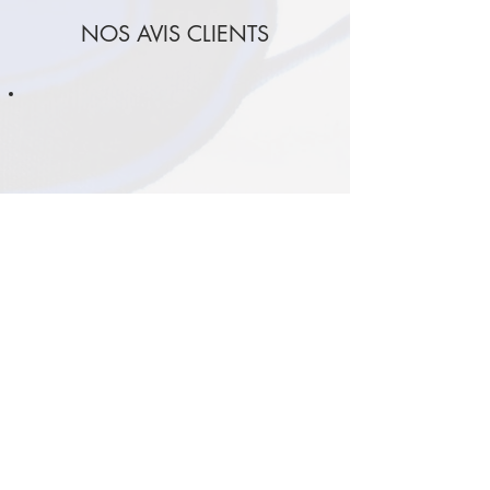
NOS AVIS CLIENTS
J’ai acheté une parure
lors d’un salon il y a
plusieurs mois. C’est un
modèle de la collection
original. Le tissu est de
bonne qualité car après
plusieurs lavages, à basse
température, les couleurs
sont toujours aussi vives.
Je suis ravie ! J’avoue