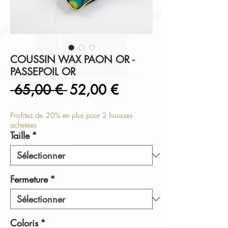
COUSSIN WAX PAON OR -
PASSEPOIL OR
Prix
Prix
 65,00 € 
52,00 €
original
promotionnel
Profitez de -20% en plus pour 2 housses
achetées
Taille
*
Fermeture
*
Coloris
*