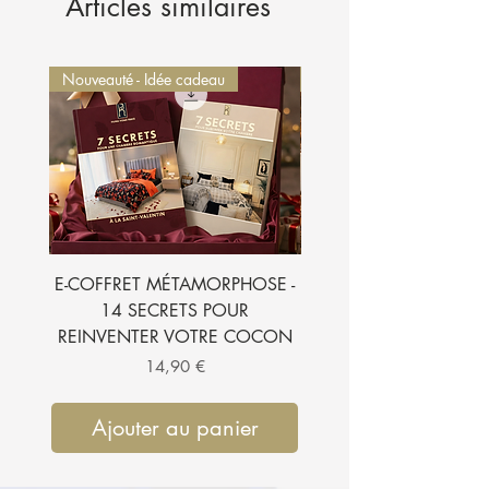
Articles similaires
Nouveauté - Idée cadeau
Nouveauté - Idée cadeau
E-COFFRET MÉTAMORPHOSE -
E-BOOK - 7 SECRETS
14 SECRETS POUR
SUBLIMER VOTRE CH
REINVENTER VOTRE COCON
Prix
14,90 €
Ajouter au panier
Ajouter au pan