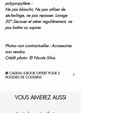
polypropylène :
Ne pas blanchir, Ne pas utiliser de
sèche-linge, ne pas repasser. Lavage
30°.Secouer et aérer regulièrement, ne
pas battre ou aspirer.
Photos non contractuelles - Accessoires
non vendus.
Crédit photo: © Nicole Silva.
🎁 CADEAU E-BOOK OFFERT POUR 2
HOUSSES DE COUSSINS
" 7 SECRETS POUR SUBLIMER VOTRE
CHAMBRE ".
1-Sélectionnez et
VOUS AIMEREZ AUSSI
ajoutez au panier.
2-Le montant sera
automatiquement déduit de
votre commande.
Je l'ajoute à mon panier