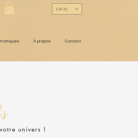
EUR (€)
ématiques
À propos
Contact
ls
votre univers !