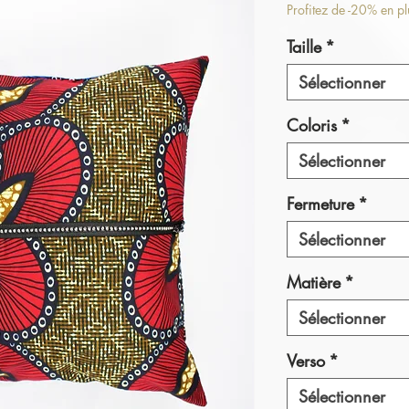
or
Profitez de -20% en p
Taille
*
Sélectionner
Coloris
*
Sélectionner
Fermeture
*
Sélectionner
Matière
*
Sélectionner
Verso
*
Sélectionner