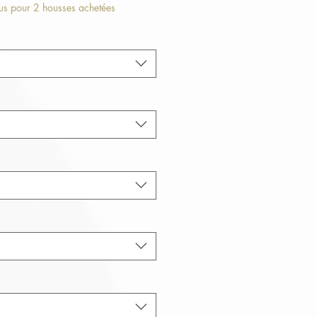
iginal
promotionnel
lus pour 2 housses achetées