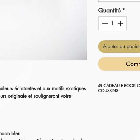
Quantité
*
Ajouter au panier
Comm
🎁 CADEAU E-BOOK O
leurs éclatantes et aux motifs exotiques
COUSSINS
rs originale et souligneront votre
" 7 SECRETS POUR 
1-Sélectionnez et
ajou
2-Le montant sera
aut
.
commande.
Je l'ajoute à mon pan
paon bleu