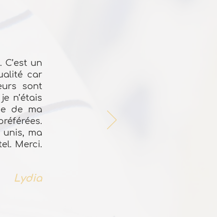
. C’est un
ualité car
eurs sont
je n’étais
nce de ma
référées.
 unis, ma
el. Merci.
Lydia