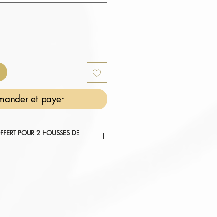
ander et payer
FFERT POUR 2 HOUSSES DE
SUBLIMER VOTRE CHAMBRE ".
tez au panier.
omatiquement déduit de votre
ier