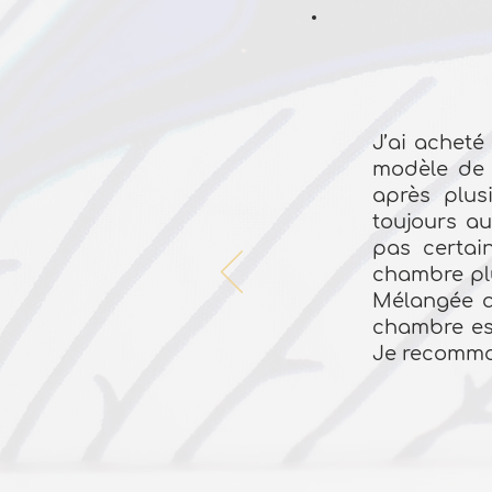
J’ai acheté
modèle de l
après plus
toujours au
pas certai
chambre plu
Mélangée av
chambre est
Je recomma