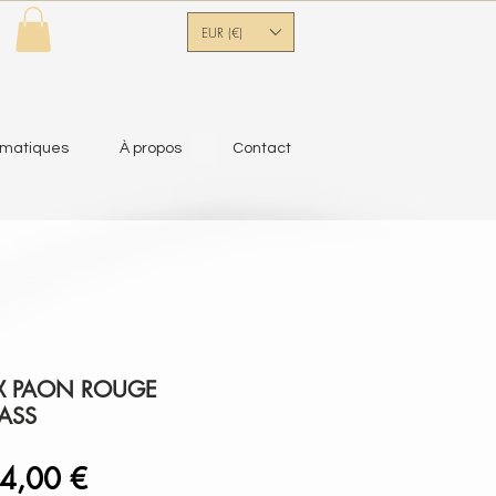
EUR (€)
ématiques
À propos
Contact
X PAON ROUGE
ASS
ix
Prix
4,00 €