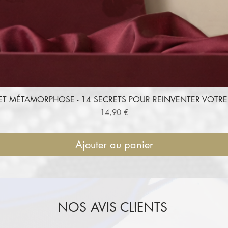
ET MÉTAMORPHOSE - 14 SECRETS POUR REINVENTER VOT
Aperçu rapide
Prix
14,90 €
Ajouter au panier
NOS AVIS CLIENTS