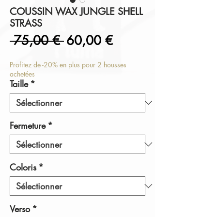
COUSSIN WAX JUNGLE SHELL
STRASS
Prix
Prix
 75,00 € 
60,00 €
original
promotionnel
Profitez de -20% en plus pour 2 housses
achetées
Taille
*
Fermeture
*
Coloris
*
Verso
*