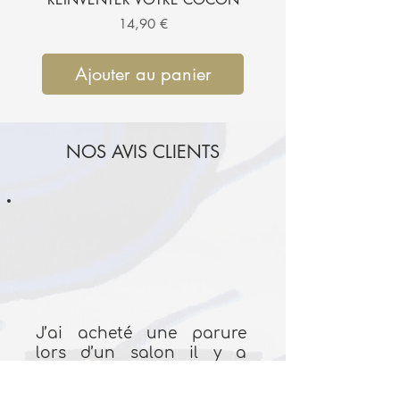
Prix
14,90 €
Ajouter au panier
Ajouter au pan
NOS AVIS CLIENTS
J’ai acheté une parure
lors d’un salon il y a
plusieurs mois. C’est un
modèle de la collection