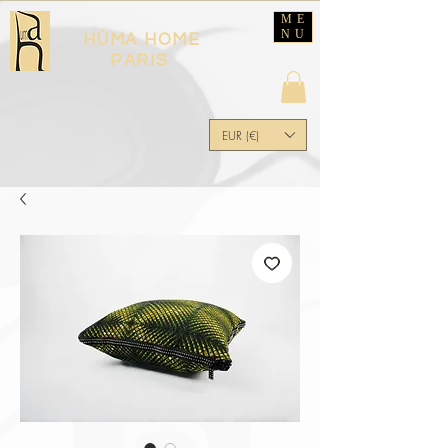
ME
NU
HÙMA HOME
PARIS
EUR (€)