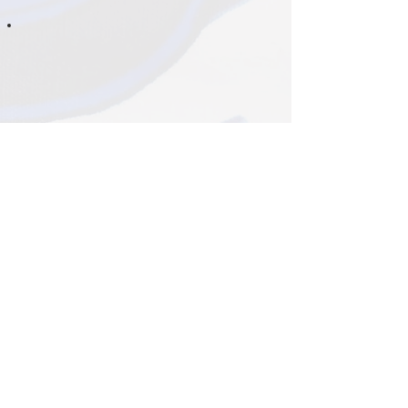
J’ai acheté une parure
lors d’un salon il y a
plusieurs mois. C’est un
modèle de la collection
original. Le tissu est de
bonne qualité car après
plusieurs lavages, à basse
température, les couleurs
sont toujours aussi vives.
Je suis ravie ! J’avoue
qu’au départ, je n’étais
pas certaine que les
motifs soient adaptés à