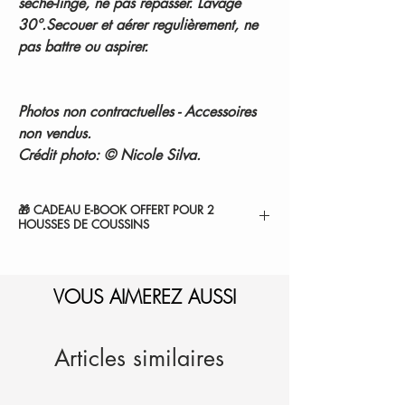
sèche-linge, ne pas repasser. Lavage
30°.Secouer et aérer regulièrement, ne
pas battre ou aspirer.
Photos non contractuelles - Accessoires
non vendus.
Crédit photo: © Nicole Silva.
🎁 CADEAU E-BOOK OFFERT POUR 2
HOUSSES DE COUSSINS
" 7 SECRETS POUR SUBLIMER VOTRE
CHAMBRE ".
1-Sélectionnez et
VOUS AIMEREZ AUSSI
ajoutez au panier.
2-Le montant sera
automatiquement déduit de
votre commande.
Je l'ajoute à mon panier
Articles similaires