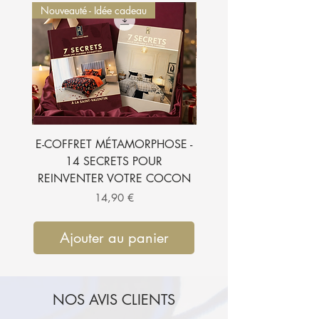
Nouveauté - Idée cadeau
Nouveauté - Idée cadeau
E-COFFRET MÉTAMORPHOSE -
E-BOOK - 7 SECRETS
14 SECRETS POUR
SUBLIMER VOTRE CH
REINVENTER VOTRE COCON
Prix
14,90 €
Ajouter au panier
Ajouter au pan
NOS AVIS CLIENTS