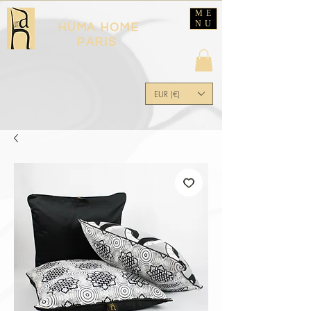
ME
NU
HÙMA HOME
PARIS
EUR (€)