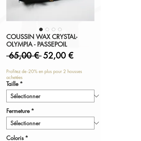
COUSSIN WAX CRYSTAL-
OLYMPIA - PASSEPOIL
Prix
Prix
 65,00 € 
52,00 €
original
promotionnel
Profitez de -20% en plus pour 2 housses
achetées
Taille
*
Fermeture
*
Coloris
*