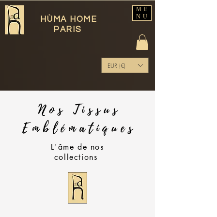
ME
NU
HÙMA HOME
PARIS
EUR (€)
Nos Tissus
Emblématiques
L'âme de nos
collections