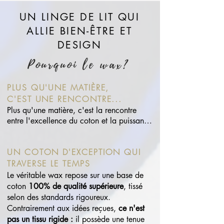
UN LINGE DE LIT QUI
ALLIE BIEN-ÊTRE ET
DESIGN
Pourquoi le wax?
PLUS QU'UNE MATIÈRE,
C'EST UNE RENCONTRE...
Plus qu'une matière, c'est la rencontre 
entre l'excellence du coton et la puissance 
de l'art visuel. Lorsque nous avons décidé 
de créer notre collection de linge de lit 
UN COTON D'EXCEPTION QUI
haut de gamme, le choix du wax s'est 
imposé comme une évidence : allier 
TRAVERSE LE TEMPS
l'excellence technique du coton à la 
Le véritable wax repose sur une base de
puissance esthétique des motifs africains. 
coton
100% de qualité supérieure
, tissé
Voici pourquoi chaque parure que nous 
selon des standards rigoureux.
concevons transforme votre chambre en 
Contrairement aux idées reçues,
ce n'est
sanctuaire de style et de confort.
pas un tissu rigide :
il possède une tenue