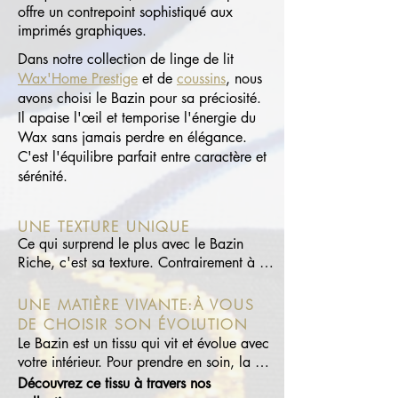
offre un contrepoint sophistiqué aux
imprimés graphiques.​
Dans notre collection de linge de lit
Wax'Home Prestige
et de
coussins
, nous
avons choisi le Bazin pour sa préciosité.
Il apaise l'œil et temporise l'énergie du
Wax sans jamais perdre en élégance.
C'est l'équilibre parfait entre caractère et
sérénité.
UNE TEXTURE UNIQUE
Ce qui surprend le plus avec le Bazin 
Riche, c'est sa texture. Contrairement à un 
coton classique, il offre un aspect satiné, 
glacé et brillant.

UNE MATIÈRE VIVANTE:À VOUS
Cette main unique n'est pas le fruit du 
DE CHOISIR SON ÉVOLUTION
hasard, mais d'un savoir-faire artisanal 
Le Bazin est un tissu qui vit et évolue avec 
rigoureux :

votre intérieur. Pour prendre en soin, la 
règle d'or est la douceur. Lavage à 30°C 
Découvrez ce tissu à travers nos
Le Tissage Damassé : Le tissu présente des 