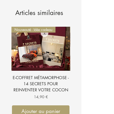
Taille du fichier : 1,1 Mo.
Licence : Usage strictement personnel. Toute
Articles similaires
reproduction, revente, partage ou diffusion est
interdite.
Nouveauté - Idée cadeau
Nouveauté - Idée cadeau
E-COFFRET MÉTAMORPHOSE -
E-BOOK - 7 SECRETS
14 SECRETS POUR
SUBLIMER VOTRE CH
REINVENTER VOTRE COCON
Prix
14,90 €
Ajouter au panier
Ajouter au pan