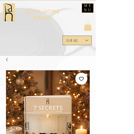
ME
NU
HÙMA HOME
PARIS
EUR (€)