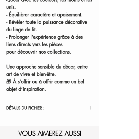
unis.
-
Équilibrer
caractère et apaisement.
-
Révéler
toute la puissance décorative
du linge de lit.
-
Prolonger l’expérience
grâce à des
liens directs vers les pièces
pour découvrir nos collections.
Une approche sensible du décor, entre
art de vivre et bien-être.
🎁 À s’offrir ou à offrir comme un bel
objet d’inspiration.
DÉTAILS DU FICHIER :
Le lien de téléchargement valable 30 jours est
envoyé automatiquement par e-mail après
votre achat.
VOUS AIMEREZ AUSSI
Format du fichier : PDF.