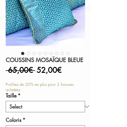
COUSSINS MOSAÏQUE BLEUE
Regular
Sale
 65,00€ 
52,00€
Price
Price
Profitez de -20% en plus pour 2 housses
achetées
Taille
*
Coloris
*