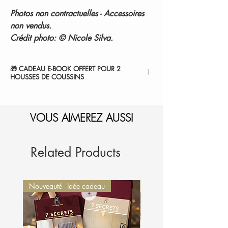
Photos non contractuelles - Accessoires
non vendus.
Crédit photo: © Nicole Silva.
🎁 CADEAU E-BOOK OFFERT POUR 2
HOUSSES DE COUSSINS
" 7 SECRETS POUR SUBLIMER VOTRE
CHAMBRE ".
1-Sélectionnez et
VOUS AIMEREZ AUSSI
ajoutez au panier.
2-Le montant sera
automatiquement déduit de
votre commande.
Je l'ajoute à mon panier
Related Products
Nouveauté - Idée cadeau
Nouveauté - Idée cadeau