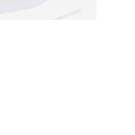
J’ai acheté une parure
lors d’un salon il y a
plusieurs mois. C’est un
modèle de la collection
original. Le tissu est de
bonne qualité car après
plusieurs lavages, à basse
température, les couleurs
sont toujours aussi vives.
Je suis ravie ! J’avoue
qu’au départ, je n’étais
pas certaine que les
motifs soient adaptés à
l’ambiance de ma
chambre plutôt moderne.
Aujourd’hui une de mes
parures préférées.