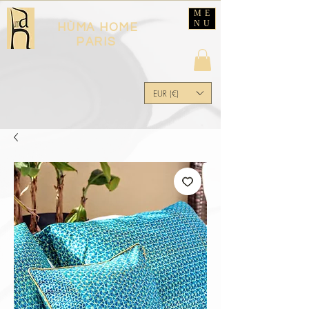
ME
NU
HÙMA HOME
PARIS
EUR (€)