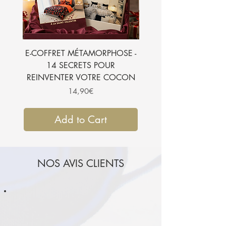
E-COFFRET MÉTAMORPHOSE -
E-BOOK - 7 SECRETS
14 SECRETS POUR
SUBLIMER VOTRE CH
REINVENTER VOTRE COCON
Price
14,90€
Add to Cart
NOS AVIS CLIENTS