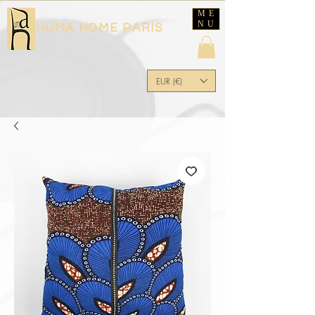
ME
NU
HÙMA HOME PARIS
EUR (€)