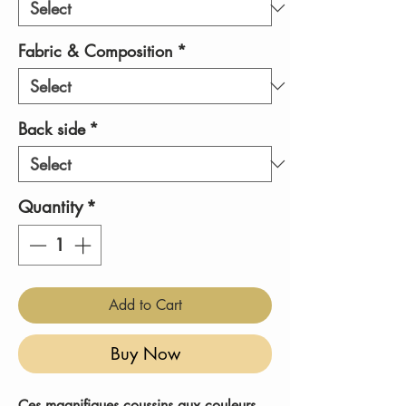
Fabric & Composition
*
Back side
*
Quantity
*
Add to Cart
Buy Now
Ces magnifiques coussins aux couleurs