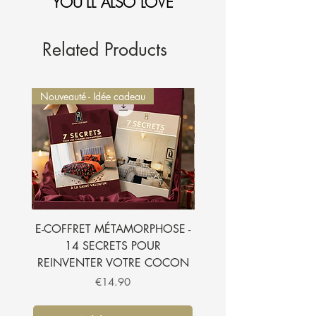
YOU'LL ALSO LOVE
1-Sélectionnez et
ajoutez au panier.
2-Le montant sera
automatiquement déduit de
votre commande.
Je l'ajoute à mon panier
Related Products
Nouveauté - Idée cadeau
Nouveauté - Idée cadeau
E-COFFRET MÉTAMORPHOSE -
E-BOOK - 7 SECRETS
14 SECRETS POUR
SUBLIMER VOTRE CH
REINVENTER VOTRE COCON
Price
€14.90