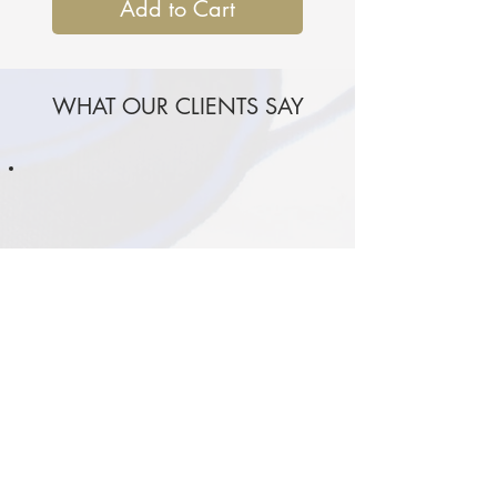
Add to Cart
WHAT OUR CLIENTS SAY
I purchased a bedding set from
the Original collection several
months ago at a fair, and I
couldn’t be happier. The fabric
quality is outstanding. Even
after multiple gentle washes,
the colors remain as vibrant as