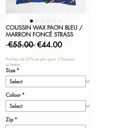
COUSSIN WAX PAON BLEU /
MARRON FONCÉ STRASS
Regular
Sale
 €55.00 
€44.00
Price
Price
Profitez de -20% en plus pour 2 housses
achetées
Size
*
Colour
*
Zip
*