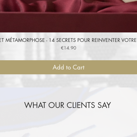
ET MÉTAMORPHOSE - 14 SECRETS POUR REINVENTER VOT
Quick View
Price
€14.90
Add to Cart
WHAT OUR CLIENTS SAY