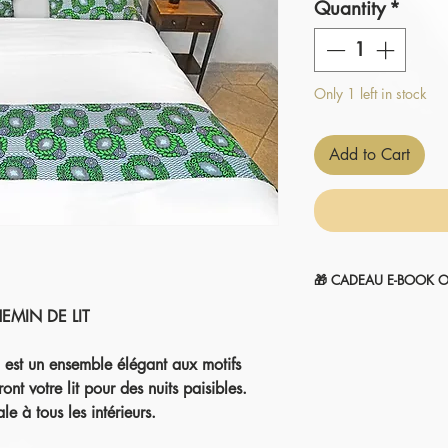
Quantity
*
Only 1 left in stock
Add to Cart
🎁 CADEAU E-BOOK O
EMIN DE LIT
" 14 SECRETS POUR
1-Sélectionnez et
ajou
2-Le montant sera
aut
 un ensemble élégant aux motifs
commande.
nt votre lit pour des nuits paisibles.
Je l'ajoute à mon pani
e à tous les intérieurs.