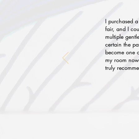
I purchased a
fair, and I co
multiple gentl
certain the p
become one of
my room now f
truly recomme