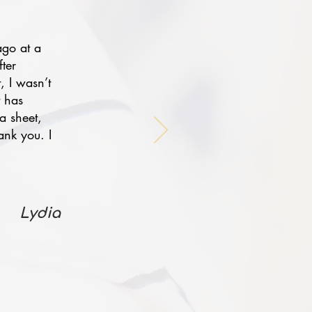
ago at a
fter
, I wasn’t
t has
a sheet,
ank you. I
Lydia