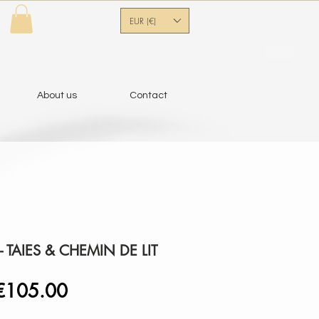
EUR (€)
About us
Contact
TAIES & CHEMIN DE LIT
egular
Sale
€105.00
rice
Price