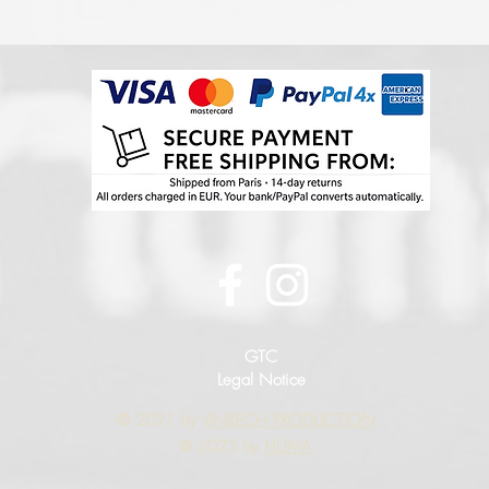
GTC
Legal Notice
© 2021 by
VINRECH PRODUCTION
© 2025 by
HÙMA