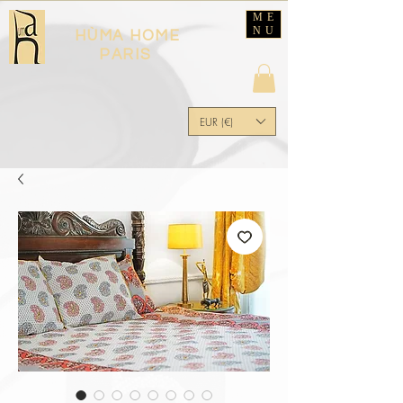
ME
NU
HÙMA HOME
PARIS
EUR (€)