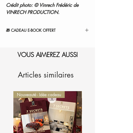
Crédit photo: © Vinrech Frédéric de
VINRECH PRODUCTION.
🎁 CADEAU E-BOOK OFFERT
" 14 SECRETS POUR RÉINVENTER VOTRE
COCON ".
1-Sélectionnez et
VOUS AIMEREZ AUSSI
ajoutez au panier.
2-Le montant sera
automatiquement déduit de
votre commande.
Je l'ajoute à mon panier
Articles similaires
Nouveauté - Idée cadeau
Nouveauté - Idée cadeau