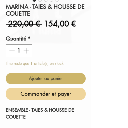
MARINA - TAIES & HOUSSE DE
COUETTE
Prix
Prix
 220,00 € 
154,00 €
original
promotionnel
Quantité
*
Il ne reste que 1 article(s) en stock
Ajouter au panier
Commander et payer
ENSEMBLE - TAIES & HOUSSE DE
COUETTE