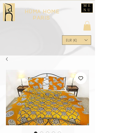
ME
NU
HÙMA HOME
PARIS
EUR (€)