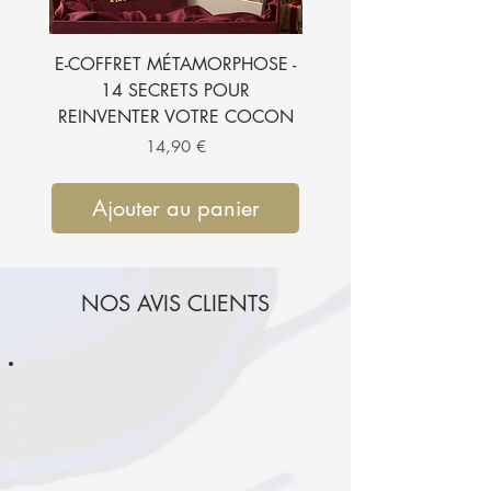
E-COFFRET MÉTAMORPHOSE -
E-BOOK - 7 SECRETS
14 SECRETS POUR
SUBLIMER VOTRE CH
REINVENTER VOTRE COCON
Prix
14,90 €
Ajouter au panier
Ajouter au pan
NOS AVIS CLIENTS