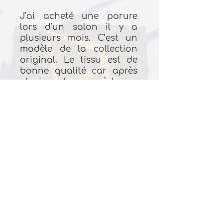
J’ai acheté une parure
lors d’un salon il y a
plusieurs mois. C’est un
modèle de la collection
original. Le tissu est de
bonne qualité car après
plusieurs lavages, à basse
température, les couleurs
sont toujours aussi vives.
Je suis ravie ! J’avoue
qu’au départ, je n’étais
pas certaine que les
motifs soient adaptés à
l’ambiance de ma
chambre plutôt moderne.
Aujourd’hui une de mes
parures préférées.
Mélangée avec des taies
d’oreillers et un drap de