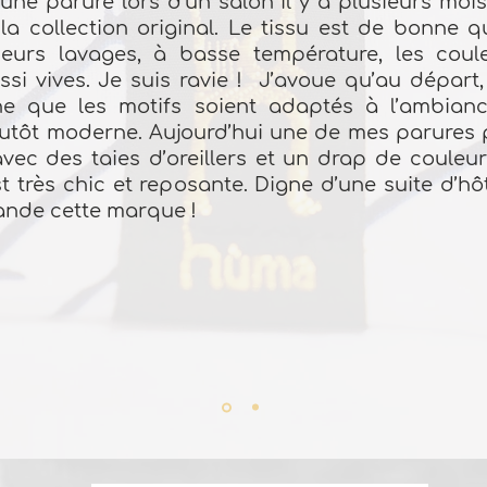
 une parure lors d’un salon il y a plusieurs mois
a collection original. Le tissu est de bonne q
ieurs lavages, à basse température, les coul
ssi vives. Je suis ravie ! J’avoue qu’au départ, 
ne que les motifs soient adaptés à l’ambia
tôt moderne. Aujourd’hui une de mes parures p
ec des taies d’oreillers et un drap de couleur
 très chic et reposante. Digne d’une suite d’hôt
nde cette marque !