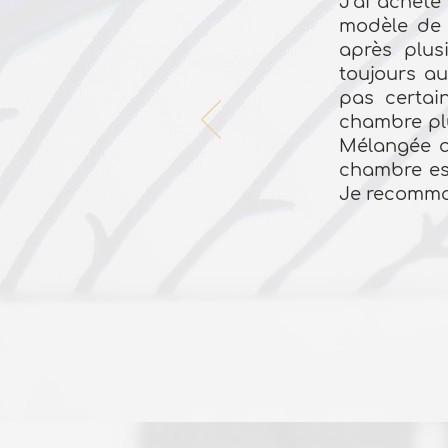
J’ai acheté
modèle de l
après plus
toujours au
pas certai
chambre plu
Mélangée av
chambre est
Je recomma