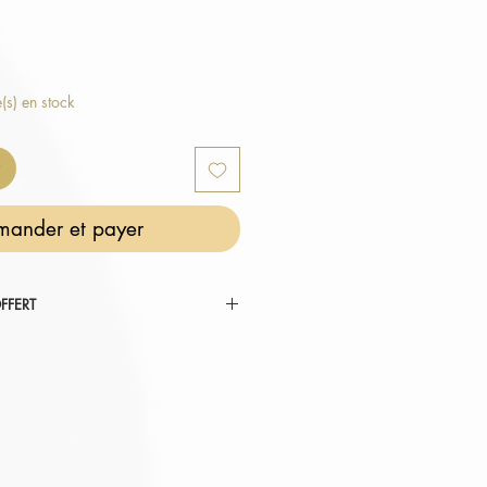
e(s) en stock
ander et payer
FFERT
 RÉINVENTER VOTRE COCON ".
tez au panier.
omatiquement déduit de votre
er