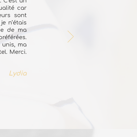
. C’est un
ualité car
eurs sont
je n’étais
nce de ma
référées.
 unis, ma
el. Merci.
Lydia