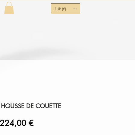
EUR (€)
ématiques
À propos
Contact
 & HOUSSE DE COUETTE
Prix
Prix
224,00 €
original
promotionnel