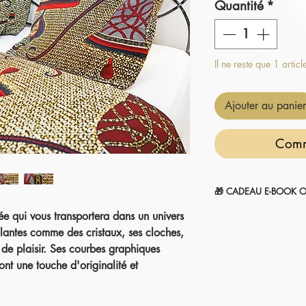
Quantité
*
Il ne reste que 1 articl
Ajouter au panier
Comm
🎁 CADEAU E-BOOK O
inée qui vous transportera dans un univers
" 14 SECRETS POUR
1-Sélectionnez et
ajou
illantes comme des cristaux, ses cloches,
2-Le montant sera
aut
 de plaisir. Ses courbes graphiques
commande.
ront une touche d'originalité et
Je l'ajoute à mon pani