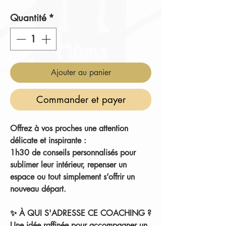
original
promotionnel
Quantité
*
Ajouter au panier
Commander et payer
Offrez à vos proches une attention
délicate et inspirante :
1h30 de conseils personnalisés
pour
sublimer leur intérieur, repenser un
espace ou tout simplement s’offrir un
nouveau départ.
✨
À QUI S'ADRESSE CE COACHING ?
Une idée raffinée pour accompagner un