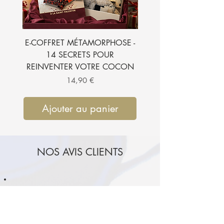
E-COFFRET MÉTAMORPHOSE -
E-BOOK - 7 SECRETS
14 SECRETS POUR
SUBLIMER VOTRE CH
REINVENTER VOTRE COCON
Prix
14,90 €
Ajouter au panier
Ajouter au pan
NOS AVIS CLIENTS