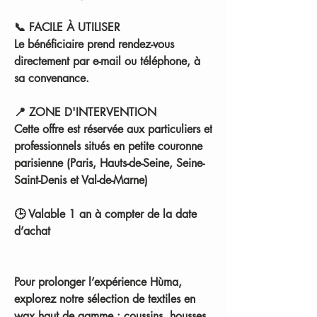
📞
FACILE À UTILISER
Le bénéficiaire prend rendez-vous
directement par e-mail ou téléphone, à
sa convenance.
📍
ZONE D'INTERVENTION
Cette offre est réservée aux particuliers et
professionnels situés en
petite couronne
parisienne
(Paris, Hauts-de-Seine, Seine-
Saint-Denis et Val-de-Marne)
🕒
Valable 1 an à compter de la date
d’achat
Pour prolonger l’expérience Hùma,
explorez notre sélection de textiles en
wax haut de gamme :
coussins, housses