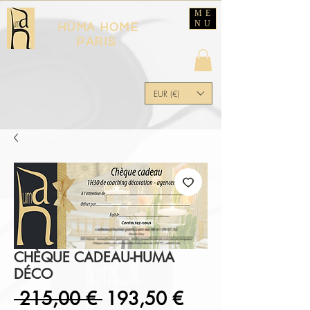
ME
NU
HÙMA HOME
PARIS
EUR (€)
CHÈQUE CADEAU-HUMA
DÉCO
Prix
Prix
 215,00 € 
193,50 €