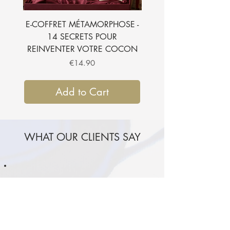
E-COFFRET MÉTAMORPHOSE -
E-BOOK - 7 SECRETS
14 SECRETS POUR
SUBLIMER VOTRE CH
REINVENTER VOTRE COCON
Price
€14.90
Add to Cart
WHAT OUR CLIENTS SAY