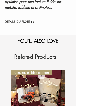
optimisé pour une lecture fluide sur
mobile, tablette et ordinateur.
DÉTAILS DU FICHIER :
Le lien de téléchargement est valable 30 jours
et envoyé automatiquement après votre achat
YOU'LL ALSO LOVE
Related Products
Nouveauté - Idée cadeau
Nouveauté - Idée cadeau