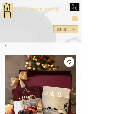
ME
NU
HÙMA HOME PARIS
EUR (€)